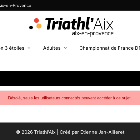
 Aix-en-Provence
n 3 étoiles
Adultes
Championnat de France D
Désolé, seuls les utilisateurs connectés peuvent accéder à ce sujet.
© 2026 Triathl'Aix | Créé par Etienne Jan-Ailleret