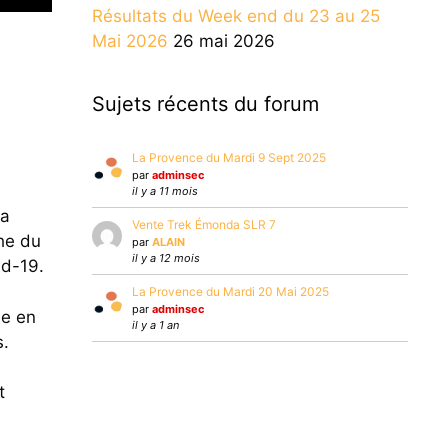
Résultats du Week end du 23 au 25
Mai 2026
26 mai 2026
Sujets récents du forum
La Provence du Mardi 9 Sept 2025
par
adminsec
il y a 11 mois
 a
Vente Trek Émonda SLR 7
che du
par
ALAIN
il y a 12 mois
id-19.
La Provence du Mardi 20 Mai 2025
par
adminsec
ée en
il y a 1 an
s.
t