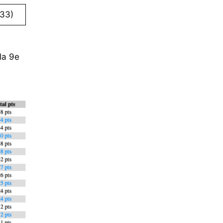
33)
la 9e