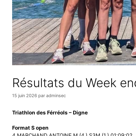
Résultats du Week en
15 juin 2026
par
adminsec
Triathlon des Férréols – Digne
Format S open
4 MARCHAND ANTOINE M (4.) S3M (1.) 01:09:02