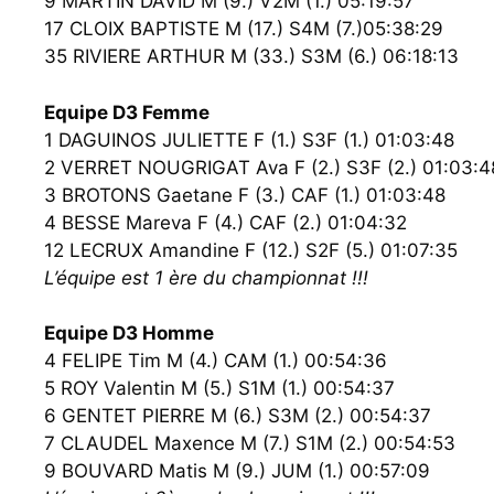
9 MARTIN DAVID M (9.) V2M (1.) 05:19:57
17 CLOIX BAPTISTE M (17.) S4M (7.)05:38:29
35 RIVIERE ARTHUR M (33.) S3M (6.) 06:18:13
Equipe D3 Femme
1 DAGUINOS JULIETTE F (1.) S3F (1.) 01:03:48
2 VERRET NOUGRIGAT Ava F (2.) S3F (2.) 01:03:4
3 BROTONS Gaetane F (3.) CAF (1.) 01:03:48
4 BESSE Mareva F (4.) CAF (2.) 01:04:32
12 LECRUX Amandine F (12.) S2F (5.) 01:07:35
L’équipe est 1 ère du championnat !!!
Equipe D3 Homme
4 FELIPE Tim M (4.) CAM (1.) 00:54:36
5 ROY Valentin M (5.) S1M (1.) 00:54:37
6 GENTET PIERRE M (6.) S3M (2.) 00:54:37
7 CLAUDEL Maxence M (7.) S1M (2.) 00:54:53
9 BOUVARD Matis M (9.) JUM (1.) 00:57:09